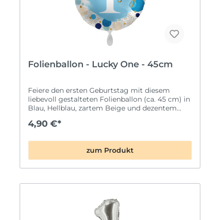
Folienballon - Lucky One - 45cm
Feiere den ersten Geburtstag mit diesem
liebevoll gestalteten Folienballon (ca. 45 cm) in
Blau, Hellblau, zartem Beige und dezentem
Gold. Das fröhlich-schicke Design mit der
4,90 €*
großen Zahl 1 und dem Schriftzug „Geburtstag“
macht ihn zur perfekten Deko für kleine
Geburtstagskinder. Größe: ca. 45 cm
zum Produkt
Premiumqualität by Premioloon Mit
Automatikventil – einfaches Befüllen &
Nachfüllen Für Helium oder Luft geeignet Ideal
für Mädchen & Jungen – stilvoll, modern und
einfach süß!