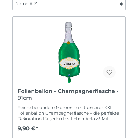
Folienballon - Champagnerflasche -
91cm
Feiere besondere Momente mit unserer XXL
Folienballon Champagnerflasche – die perfekte
Dekoration für jeden festlichen Anlass! Mit
einer imposanten Größe von 91 cm und einem
9,90 €*
stilvollen Champagner-Design wird dieser
Ballon zum Blickfang deiner Veranstaltung.