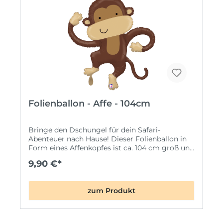
Folienballon - Affe - 104cm
Bringe den Dschungel für dein Safari-
Abenteuer nach Hause! Dieser Folienballon in
Form eines Affenkopfes ist ca. 104 cm groß und
begeistert mit seiner lebendigen Form und den
9,90 €*
kraftvollen Farben! · Form und Farben die
begeistern: Dieser Affen-Folienballon zeigt
einen niedlichen Affen in lebendigen Farben
zum Produkt
und fängt die Schönheit diese schelmischen
Tieres perfekt ein. · Für Dschungelpartys
und spannende Safaris: Ob Du eine
Dschungelparty veranstaltest oder ein