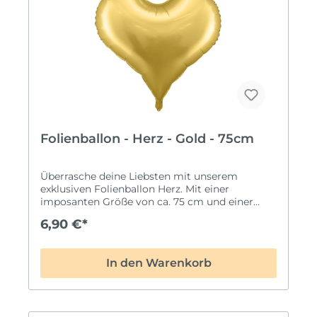
Folienballon - Herz - Gold - 75cm
Überrasche deine Liebsten mit unserem
exklusiven Folienballon Herz. Mit einer
imposanten Größe von ca. 75 cm und einer
ganz besonders ausgefallenen Herzform
6,90 €*
werden diese Ballons definitiv eure Favoriten in
Sachen Herzballons sein.Premiumqualität by
PartyDeco: Verlasse dich auf höchste Qualität
In den Warenkorb
mit unserem PartyDeco-Folienballon. Die
erstklassige Verarbeitung sorgt dafür, dass
dieser Ballon nicht nur beeindruckend aussieht,
sondern auch langlebig und besonders
hochwertig ist.Ganz besonders ausgefallene