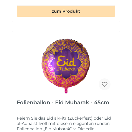
für den Erfolg, umgeben von einem bunten
Konfetti-Aufdruck – perfekt, um „Prüfung
zum Produkt
bestanden!“ zu feiern. Ob Bachelor, Master oder
Doktortitel – dieser Ballon sorgt garantiert für
festliche Stimmung und ist ein tolles Geschenk
für alle, die ihren Abschluss geschafft haben. 🎓
Motiv: Doktorhut mit buntem Konfetti-Design
📏 Größe: ca. 45 cm (rund) 💨 Mit
Automatikventil: Einfaches Befüllen und
Nachfüllen mit Luft oder Helium ⭐
Premiumqualität by Anagram – langlebig &
wiederverwendbar 🎉 Anlass: Prüfung
bestanden, Abschlussfeier, Graduate Party,
Bachelor, Master, Doktor 💡 Tipp: Kombiniere
den Ballon mit weiteren Abschluss-
Dekoartikeln oder Heliumballons für ein
unvergessliches Fest!
Folienballon - Eid Mubarak - 45cm
Feiern Sie das Eid al-Fitr (Zuckerfest) oder Eid
al-Adha stilvoll mit diesem eleganten runden
Folienballon „Eid Mubarak“ ✨ Die edle