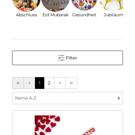
Abschluss
Eid Mubarak
Gesundheit
Jubiläum
Ko
Ko
Filter
1
2