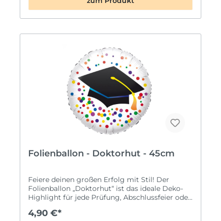
zum Produkt
Abschlussfeier 🎉. Schwarzer Doktorhut-Ballon
mit Goldschrift Ca. 100 cm groß
Premiumqualität by GRABO Für Helium & Luft
geeignet 🎈 Top-Deko für Abschlüsse &
Graduation
Folienballon - Doktorhut - 45cm
Feiere deinen großen Erfolg mit Stil! Der
Folienballon „Doktorhut“ ist das ideale Deko-
Highlight für jede Prüfung, Abschlussfeier oder
Graduation Party. Das moderne Design zeigt
4,90 €*
einen großen schwarzen Doktorhut als Symbol