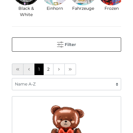
Black &
Einhorn
Fahrzeuge
Frozen
Le
White
Filter
1
2