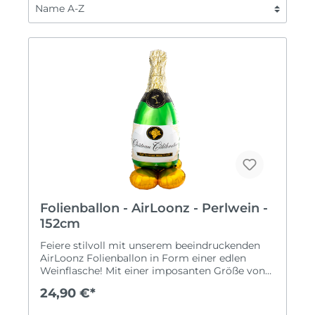
Folienballon - AirLoonz - Perlwein -
152cm
Feiere stilvoll mit unserem beeindruckenden
AirLoonz Folienballon in Form einer edlen
Weinflasche! Mit einer imposanten Größe von
60 x 152 cm wird dieser Ballon garantiert zum
24,90 €*
Blickfang jeder Feier – ob Glückwünsche,
Jubiläum, Silvester, Neueröffnung, bestandene