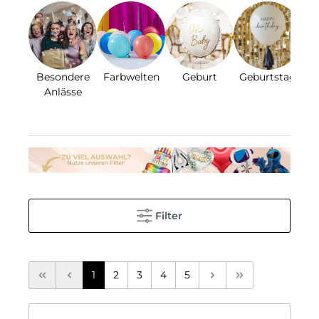
Besondere
Farbwelten
Geburt
Geburtstag
Gl
Anlässe
Filter
1
2
3
4
5