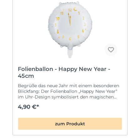
Folienballon - Happy New Year -
45cm
Begrüße das neue Jahr mit einem besonderen
Blickfang: Der Folienballon „Happy New Year“
im Uhr-Design symbolisiert den magischen
Moment kurz vor Mitternacht. Die Uhr zeigt
4,90 €*
kurz vor 12 und steht damit für den Augenblick
des Jahreswechsels – perfekt für eine
stimmungsvolle Silvesterdekoration. In
zum Produkt
elegantem Gold und Weiß gehalten, passt
dieser Ballon ideal zu modernen und
klassischen Silvesterkonzepten und sorgt für