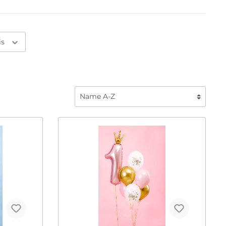
Fahrzeuge
Liebe
Frozen
Saisonal
Fußball
Halloween
is
Regenbogen
Karneval
Safari
Oktoberfest
ome Back
Spiderman
Ostern
Tierwelt
Silvester
Sommerparty
Weihnachten