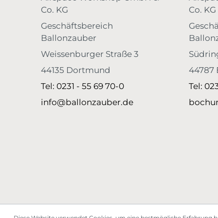
Co. KG
Co. KG
Geschäftsbereich
Geschä
Ballonzauber
Ballon
Weissenburger Straße 3
Südrin
44135 Dortmund
44787
Tel: 0231 - 55 69 70-0
Tel: 02
info@ballonzauber.de
bochu
Diese Website verwendet Cookies, um eine bestmögliche Erfahrung b