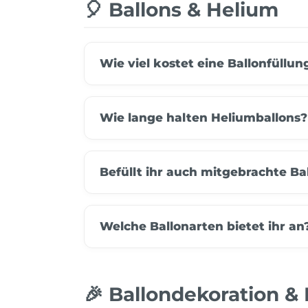
Valentinstag
Kugel
🎈 Ballons & Helium
Willk
Hochze
Back
Neueröffnung
Mottoparty
Verl
Ruhestand
Black & White
JGA
Wie viel kostet eine Ballonfüllun
Taufe
Einhorn
Frisc
Schulanfang
Fahrzeuge
Silbe
Frozen
Gold
Wie lange halten Heliumballons?
Lebensmittel
Regenbogen
Befüllt ihr auch mitgebrachte Ba
Safari
Spiderman
Sport
Welche Ballonarten bietet ihr an
Tierwelt
🎉 Ballondekoration & 