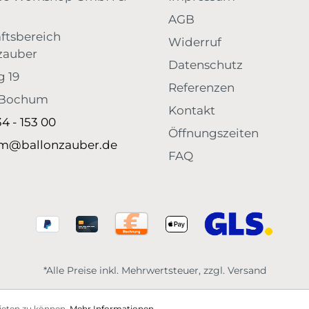
AGB
ftsbereich
Widerruf
zauber
Datenschutz
g 19
Referenzen
 Bochum
Kontakt
34 - 153 00
Öffnungszeiten
m@ballonzauber.de
FAQ
*Alle Preise inkl. Mehrwertsteuer, zzgl. Versand
ieten zu können.
Mehr Informationen ...