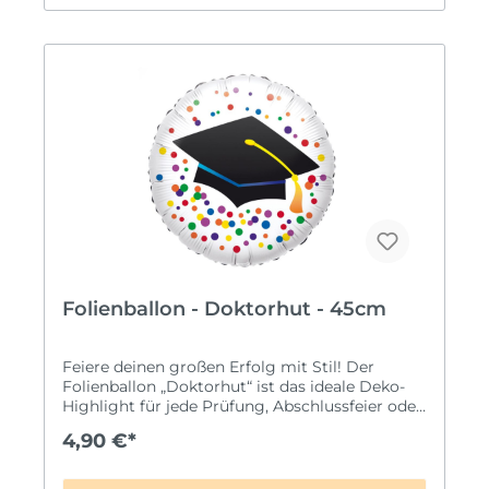
Premiumqualität by GRABO Für Helium & Luft
geeignet 🎈 Top-Deko für Abschlüsse &
Graduation
Folienballon - Doktorhut - 45cm
Feiere deinen großen Erfolg mit Stil! Der
Folienballon „Doktorhut“ ist das ideale Deko-
Highlight für jede Prüfung, Abschlussfeier oder
Graduation Party. Das moderne Design zeigt
4,90 €*
einen großen schwarzen Doktorhut als Symbol
für den Erfolg, umgeben von einem bunten
Konfetti-Aufdruck – perfekt, um „Prüfung