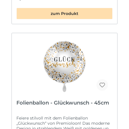
Stimmung und macht jedes Graduation-Event,
jede Feier und jedes Fotoshooting zu etwas
zum Produkt
Besonderem. ca. 90 cm großer Premium-
Folienballon Fröhliches Emoji mit schwarzem
Doktorhut Ideal für Prüfungsabschlüsse &
Graduation-Partys 🎉 Premium-Qualität by
Grabo Mit praktischem Automatikventil –
einfach befüllen & fertig
Folienballon - Glückwunsch - 45cm
Feiere stilvoll mit dem Folienballon
„Glückwunsch“ von Premioloon! Das moderne
Design in strahlendem Weiß mit goldenen und