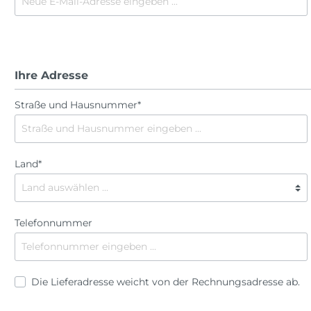
Ruhestand
Karneval
ommen & Welcome
it
Schulanfang
Oktoberfest
obung
Taufe
Ostern
Valentinstag
Silvester
h verheiratet
Ihre Adresse
Vatertag
Sommerparty
r
Straße und Hausnummer*
Wilkommen & Welc
Weihnachten
Zahlen
Land*
Telefonnummer
Die Lieferadresse weicht von der Rechnungsadresse ab.