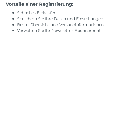
Valentinstag
Kugel
Willk
Hochze
Vorteile einer Registrierung:
Back
Neueröffnung
Mottoparty
Verl
Schnelles Einkaufen
Ruhestand
Speichern Sie Ihre Daten und Einstellungen.
Black & White
JGA
Bestellübersicht und Versandinformationen
Taufe
Einhorn
Frisc
Verwalten Sie Ihr Newsletter-Abonnement
Schulanfang
Fahrzeuge
Silbe
Frozen
Gold
Lebensmittel
Regenbogen
Safari
Spiderman
Sport
Tierwelt