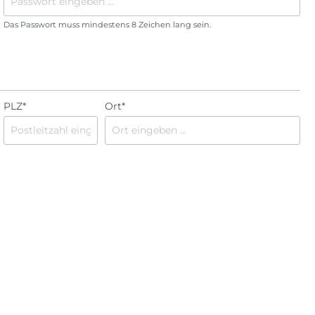
Fahrzeuge
Liebe
Frozen
Das Passwort muss mindestens 8 Zeichen lang sein.
Saisonal
Fußball
Halloween
Regenbogen
Karneval
Safari
Oktoberfest
PLZ
*
Ort*
ome Back
Spiderman
Ostern
Tierwelt
Silvester
Sommerparty
Weihnachten